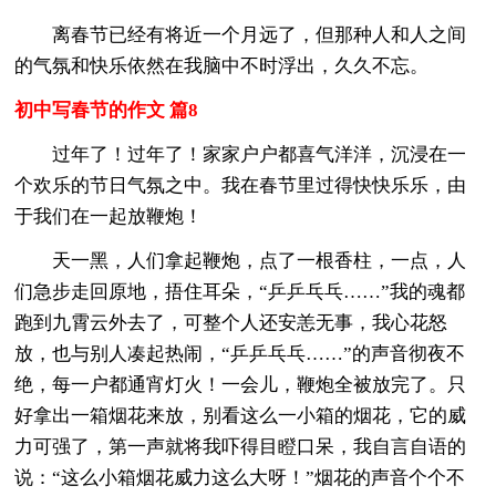
离春节已经有将近一个月远了，但那种人和人之间
的气氛和快乐依然在我脑中不时浮出，久久不忘。
初中写春节的作文 篇8
过年了！过年了！家家户户都喜气洋洋，沉浸在一
个欢乐的节日气氛之中。我在春节里过得快快乐乐，由
于我们在一起放鞭炮！
天一黑，人们拿起鞭炮，点了一根香柱，一点，人
们急步走回原地，捂住耳朵，“乒乒乓乓……”我的魂都
跑到九霄云外去了，可整个人还安恙无事，我心花怒
放，也与别人凑起热闹，“乒乒乓乓……”的声音彻夜不
绝，每一户都通宵灯火！一会儿，鞭炮全被放完了。只
好拿出一箱烟花来放，别看这么一小箱的烟花，它的威
力可强了，第一声就将我吓得目瞪口呆，我自言自语的
说：“这么小箱烟花威力这么大呀！”烟花的声音个个不