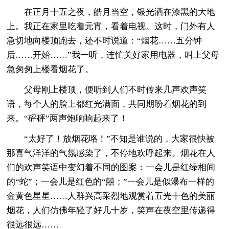
在正月十五之夜，皓月当空，银光洒在漆黑的大地
上。我正在家里吃着元宵，看着电视。这时，门外有人
急切地向楼顶跑去，还不时说道：“烟花……五分钟
后……开始……”我一听，连忙关好家用电器，叫上父母
急匆匆上楼看烟花了。
父母刚上楼顶，便听到人们不时传来几声欢声笑
语，每个人的脸上都红光满面，共同期盼着烟花的到
来。“砰砰”两声炮响响起来了！
“太好了！放烟花咯！”不知是谁说的，大家很快被
那喜气洋洋的气氛感染了，不停地欢呼起来。烟花在人
们的欢声笑语中变幻着不同的图案：一会儿是红绿相间
的“蛇”；一会儿是红色的“囍；”一会儿是似瀑布一样的
金黄色星星……人群兴高采烈地观赏着五光十色的美丽
烟花，人们仿佛年轻了好几十岁，笑声在夜空里传递得
很远很远……