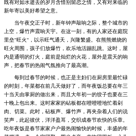
既有对如水逝去的岁月含惜别留恋之情，又有对来临的
新年寄以美好希望之意。
当午夜交正子时，新年钟声敲响之际，整个城市的
上空，爆竹声震响天宇。在这一刻，有的人家还在庭院
里垒"旺火"，以示旺气通天，兴隆繁盛。在熊熊燃烧的
旺火周围，孩子们放爆竹，欢乐地活蹦乱跳。这时，屋
内是通明的灯火，庭前是灿烂的火花，屋外是震天的响
声，把春节的热闹气氛推向了最高潮。
每到过春节的时候，也正是主妇们在厨房里最忙碌
的时刻，年菜都在前几天做好了，而年夜饭总要在年三
十当天由掌厨的做出来，而且大年初一的饺子也要在三
十晚上包出来。这时家家的砧板都在噔噔噔地忙着剁
肉、切菜。此时，砧板声、爆竹声，再夹杂着人们的说
笑声，此起彼伏，洋洋盈耳，交织成春节欢快的乐章。
吃年夜饭是春节家家户户最热闹愉快的时候，丰盛的年