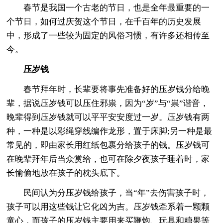
春节是我国一个古老的节日，也是全年最重要的一
个节日，如何过庆贺这个节日，在千百年的历史发展
中，形成了一些较为固定的风俗习惯，有许多还相传至
今。
压岁钱
春节拜年时，长辈要将事先准备好的压岁钱分给晚
辈，据说压岁钱可以压住邪祟，因为“岁”与“祟”谐音，
晚辈得到压岁钱就可以平平安安度过一岁。压岁钱有两
种，一种是以彩绳穿线编作龙形，置于床脚;另一种是最
常见的，即由家长用红纸包裹分给孩子的钱。压岁钱可
在晚辈拜年后当众赏给，也可在除夕夜孩子睡着时，家
长愉偷地放在孩子的枕头底下。
民间认为分压岁钱给孩子，当“年”去伤害孩子时，
孩子可以用这些钱让它化凶为吉。压岁钱牵系着一颗颗
童心，而孩子的压岁钱主要用来买鞭炮、玩具和糖果等