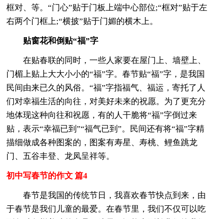
框对、等。“门心”贴于门板上端中心部位;“框对”贴于左
右两个门框上;“横披”贴于门媚的横木上。
贴窗花和倒贴“福”字
在贴春联的同时，一些人家要在屋门上、墙壁上、
门楣上贴上大大小小的“福”字。春节贴“福”字，是我国
民间由来已久的风俗。“福”字指福气、福运，寄托了人
们对幸福生活的向往，对美好未来的祝愿。为了更充分
地体现这种向往和祝愿，有的人干脆将“福”字倒过来
贴，表示“幸福已到”“福气已到”。民间还有将“福”字精
描细做成各种图案的，图案有寿星、寿桃、鲤鱼跳龙
门、五谷丰登、龙凤呈祥等。
初中写春节的作文 篇4
春节是我国的传统节日，我喜欢春节快点到来，由
于春节是我们儿童的最爱。在春节里，我们不仅可以吃