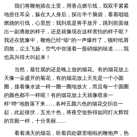
我们将鞭炮插在土里，用香点燃引线，我双手紧紧
地捂住耳朵，躲在大人身后，探出半个脑袋，看着嗞嗞
燃烧的引线，心里想：我到底是将手放开，跳到前面做
出一副勇敢的样子，还是就像现在这样害怕的样子呢？
我还在犹豫中，鞭炮已经“嘭”的一声爆炸了，顿时纸屑
四散，尘土飞扬，空气中弥漫着一股硝烟的味道……我
也高兴得大叫起来！
当然，最壮观的还是晚上放的烟花。有的烟花放上
天像一朵盛开的菊花，有的烟花放上天先是一个小圆
圈，接着像水波一样一圈一圈地放大，而且每一个圆圈
的颜色都不一样呢！有的烟花放上天就像喷泉一
样“哗”地散落下来……各种五颜六色的烟花交织在一
起，此起彼伏，五光十色，将夜空妆扮得如同灯火辉煌
的宫殿一样，十分美丽……
看着满天的烟花，听着四处噼里啪啦的鞭炮声，热