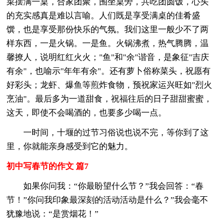
菜摆满一桌，合家团聚，围坐桌旁，共吃团圆饭，心头
的充实感真是难以言喻。人们既是享受满桌的佳肴盛
馔，也是享受那份快乐的气氛。我们这里一般少不了两
样东西，一是火锅。一是鱼。火锅沸煮，热气腾腾，温
馨撩人，说明红红火火；"鱼"和"余"谐音，是象征"吉庆
有余"，也喻示"年年有余"。还有萝卜俗称菜头，祝愿有
好彩头；龙虾、爆鱼等煎炸食物，预祝家运兴旺如"烈火
烹油"。最后多为一道甜食，祝福往后的日子甜甜蜜蜜，
这天，即使不会喝酒的，也要多少喝一点。
一时间，十堰的过节习俗说也说不完，等你到了这
里，你就能亲身感受到它的魅力。
初中写春节的作文 篇7
如果你问我：“你最盼望什么节？”我会回答：“春
节！”你问我印象最深刻的活动活动是什么？”我会毫不
犹豫地说：“是赏烟花！”