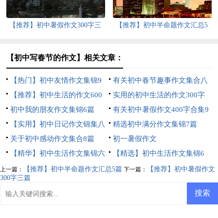
【推荐】初中暑假作文300字三
【推荐】初中半命题作文汇总5
篇
篇
【初中写春节的作文】相关文章：
【热门】初中友情作文集锦9
有关初中春节趣事作文集合八
篇
【推荐】初中生活的作文600
篇
实用的初中生活的作文300字
字锦集七篇
初中我的朋友作文集锦6篇
四篇
有关初中暑假作文400字合集9
【实用】初中日记作文锦集八
篇
精选初中满分作文集锦7篇
篇
关于初中感动作文集合8篇
初一暑假作文
【精华】初中生活作文集锦六
【精选】初中生活作文集锦6
篇
篇
【推荐】初中半命题作文汇总5篇
【推荐】初中暑假作文
上一篇：
下一篇：
300字三篇