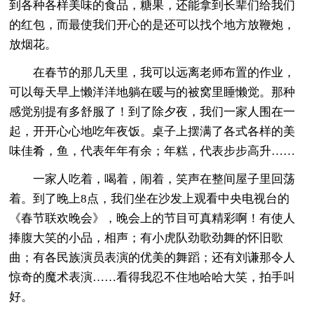
到各种各样美味的食品，糖果，还能拿到长辈们给我们
的红包，而最使我们开心的是还可以找个地方放鞭炮，
放烟花。
在春节的那几天里，我可以远离老师布置的作业，
可以每天早上懒洋洋地躺在暖与的被窝里睡懒觉。那种
感觉别提有多舒服了！到了除夕夜，我们一家人围在一
起，开开心心地吃年夜饭。桌子上摆满了各式各样的美
味佳肴，鱼，代表年年有余；年糕，代表步步高升……
一家人吃着，喝着，闹着，笑声在整间屋子里回荡
着。到了晚上8点，我们坐在沙发上观看中央电视台的
《春节联欢晚会》，晚会上的节目可真精彩啊！有使人
捧腹大笑的小品，相声；有小虎队劲歌劲舞的怀旧歌
曲；有各民族演员表演的优美的舞蹈；还有刘谦那令人
惊奇的魔术表演……看得我忍不住地哈哈大笑，拍手叫
好。