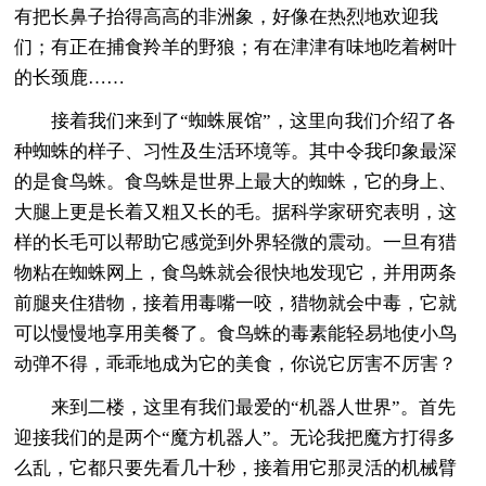
有把长鼻子抬得高高的非洲象，好像在热烈地欢迎我
们；有正在捕食羚羊的野狼；有在津津有味地吃着树叶
的长颈鹿……
接着我们来到了“蜘蛛展馆”，这里向我们介绍了各
种蜘蛛的样子、习性及生活环境等。其中令我印象最深
的是食鸟蛛。食鸟蛛是世界上最大的蜘蛛，它的身上、
大腿上更是长着又粗又长的毛。据科学家研究表明，这
样的长毛可以帮助它感觉到外界轻微的震动。一旦有猎
物粘在蜘蛛网上，食鸟蛛就会很快地发现它，并用两条
前腿夹住猎物，接着用毒嘴一咬，猎物就会中毒，它就
可以慢慢地享用美餐了。食鸟蛛的毒素能轻易地使小鸟
动弹不得，乖乖地成为它的美食，你说它厉害不厉害？
来到二楼，这里有我们最爱的“机器人世界”。首先
迎接我们的是两个“魔方机器人”。无论我把魔方打得多
么乱，它都只要先看几十秒，接着用它那灵活的机械臂