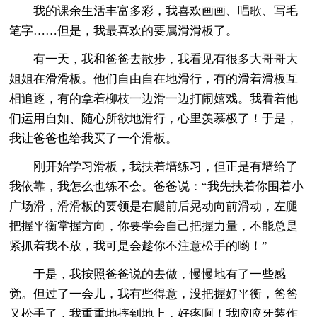
我的课余生活丰富多彩，我喜欢画画、唱歌、写毛
笔字……但是，我最喜欢的要属滑滑板了。
有一天，我和爸爸去散步，我看见有很多大哥哥大
姐姐在滑滑板。他们自由自在地滑行，有的滑着滑板互
相追逐，有的拿着柳枝一边滑一边打闹嬉戏。我看着他
们运用自如、随心所欲地滑行，心里羡慕极了！于是，
我让爸爸也给我买了一个滑板。
刚开始学习滑板，我扶着墙练习，但正是有墙给了
我依靠，我怎么也练不会。爸爸说：“我先扶着你围着小
广场滑，滑滑板的要领是右腿前后晃动向前滑动，左腿
把握平衡掌握方向，你要学会自己把握力量，不能总是
紧抓着我不放，我可是会趁你不注意松手的哟！”
于是，我按照爸爸说的去做，慢慢地有了一些感
觉。但过了一会儿，我有些得意，没把握好平衡，爸爸
又松手了，我重重地摔到地上，好疼啊！我咬咬牙装作