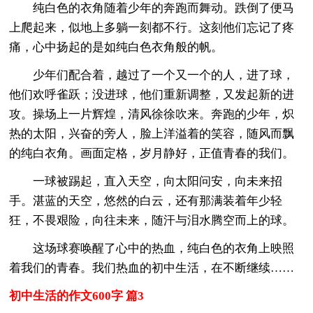
纯白色的衣角随着少年的奔跑而舞动。跌倒了便马
上爬起来，似地上多躺一刻都不行。这刻他们忘记了疼
痛，心中扬起的是如纯白色衣角般的帆。
少年们配合着，越过了一个又一个的人，进了球，
他们欢呼雀跃；没进球，他们重新调整，又发起新的进
攻。操场上一片辉煌，清风徐徐吹来。奔跑的少年，炽
热的太阳，兴奋的旁人，脸上洋溢着的笑容，随风而飘
的纯白衣角。画面定格，岁月静好，正值青春的我们。
一球被踢起，直入天空，向太阳问安，向未来招
手。湛蓝的天空，悠然的白云，还有那满装着年少轻
狂，不畏艰险，向往未来，随汗与泪水腾空而上的球。
这场球赛唤醒了心中的热血，纯白色的衣角上映照
着我们的青春。我们热血的初中生活，在不断继续……
初中生活的作文600字 篇3