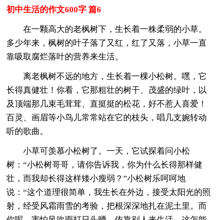
初中生活的作文600字 篇6
在一颗高大的老枫树下，生长着一株柔弱的小草。
多少年来，枫树的叶子落了又红，红了又落，小草一直
靠吸取腐烂落叶的营养来生活。
离老枫树不远的地方，生长着一棵小松树。嘿，它
长得真健壮！你看，它那粗壮的树干、茂盛的绿叶，以
及顶端那几束毛茸茸、直挺挺的松花，好不惹人喜爱！
百灵、画眉等小鸟儿常常站在它的枝头，唱几支婉转动
听的歌曲。
小草可羡慕小松树了。一天，它试探着问小松
树：“小松树哥哥，请你告诉我，你为什么长得那样健
壮，而我却长得这样矮小瘦弱？”小松树乐呵呵地
说：“这个道理很简单，我生长在外边，接受太阳光的照
射，经受风霜雨雪的考验，把根深深地扎在泥土里。而
你呢，害怕风吹雨打日头晒，依靠别人来生活，这怎能