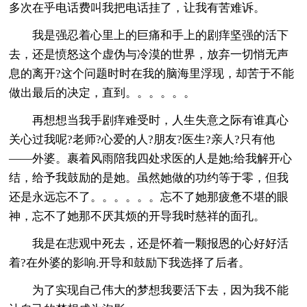
多次在乎电话费叫我把电话挂了，让我有苦难诉。
我是强忍着心里上的巨痛和手上的剧痒坚强的活下
去，还是愤怒这个虚伪与冷漠的世界，放弃一切悄无声
息的离开?这个问题时时在我的脑海里浮现，却苦于不能
做出最后的决定，直到。。。。。。
再想想当我手剧痒难受时，人生失意之际有谁真心
关心过我呢?老师?心爱的人?朋友?医生?亲人?只有他
——外婆。裹着风雨陪我四处求医的人是她;给我解开心
结，给予我鼓励的是她。虽然她做的功约等于零，但我
还是永远忘不了。。。。。。忘不了她那疲惫不堪的眼
神，忘不了她那不厌其烦的开导我时慈祥的面孔。
我是在悲观中死去，还是怀着一颗报恩的心好好活
着?在外婆的影响.开导和鼓励下我选择了后者。
为了实现自己伟大的梦想我要活下去，因为我不能