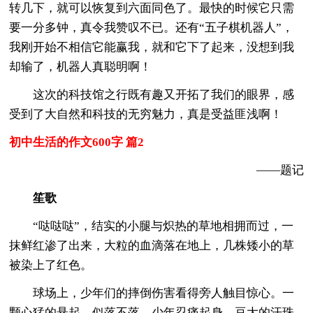
转几下，就可以恢复到六面同色了。最快的时候它只需
要一分多钟，真令我赞叹不已。还有“五子棋机器人”，
我刚开始不相信它能赢我，就和它下了起来，没想到我
却输了，机器人真聪明啊！
这次的科技馆之行既有趣又开拓了我们的眼界，感
受到了大自然和科技的无穷魅力，真是受益匪浅啊！
初中生活的作文600字 篇2
——题记
笙歌
“哒哒哒”，结实的小腿与炽热的草地相拥而过，一
抹鲜红渗了出来，大粒的血滴落在地上，几株矮小的草
被染上了红色。
球场上，少年们的摔倒伤害看得旁人触目惊心。一
颗心猛的悬起，似落不落。少年忍痛起身，豆大的汗珠