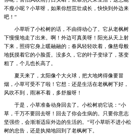
不瘦小呢？小草呀，如果你想茁壮成长，快快到外边来
吧！”
小草听了小松树的话，不由得动心了。它从老枫树
下慢慢地走了出来。啊！外边可真美呀！阳光从天上射
下来，照得它身上暖融融的；春风轻轻吹着，像慈母般
地抚摸着它的小脸蛋。没多久，它的叶子变绿了，茎变
粗了，个儿也长高了。
夏天来了，太阳像个大火球，把大地烤得像要冒
烟，小草可受不了啦！它想：还是生活在老枫树下好，
风吹不到，雨淋不着，多舒服呀！
于是，小草准备动身回去了。小松树劝它说：“小
草，千万不要回去呀！回去了你会生病的。只要你意志
坚强些，会渐渐适应外边的生活的。”可小草听不进小松
树的忠告，还是执拗地回到了老枫树下。