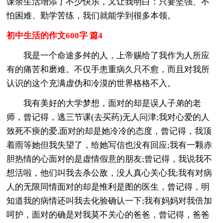
课余生活增添了不少快乐，又让我明白：只要坚强、不
怕困难、勤学苦练，我们就能学到很多本领。
初中生活的作文600字 篇4
我是一个命途多舛的人，上帝赐给了我作为人所应
有的痛苦和磨难。不仅手患重病久只不愈，而且对我所
认识的这个充满虚伪和冷漠的世界格格不入。
我有美好的大学梦想，面对的却是误人子弟的老
师，曾记得，逃三节课(去买药)无人问津;我对心爱的人
致死不瘐的爱,面对的却是她冷冷的态度，曾记得，我顶
着雨等她但我失望了，给她写信也没有回应;我有一颗赤
胆热情的心面对的是虚情假意的朋友;曾记得，我说我不
想活啦，他们叫我去杀公敌，没人真心关心我;我有对病
人的无限同情面对的却是惟利是图的医生，曾记得，明
知道我的病情还叫我去化验确认一下;我有妈妈对我倍加
呵护，面对的确是对我莫不关心的爸爸，曾记得，爸爸