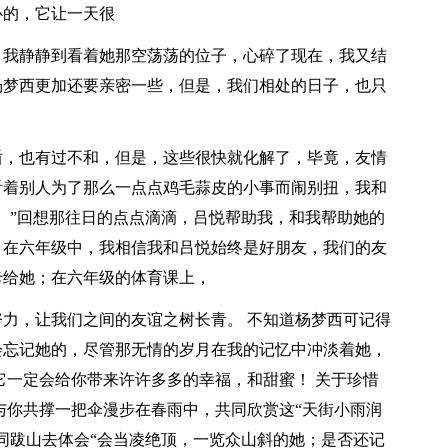
心的，它让一天很
。我静静到看着她那空荡荡的位子，心碎了现在，我又结
杨梦西更加还要亲密一些，但是，我们相处的日子，也只
盾，也有过不和，但是，这些很快就化解了，毕竟，友情
看着别人为了那么一点点鸡毛蒜皮的小事而闹别扭，我和
。”回想那往日的点点滴滴，吕悦帮助我，和我帮助她的
。在六年级中，我相信我和吕悦始终是好朋友，我们的友
卡给她；在六年级的体育课上，
力，让我们之间的友谊之树长青。 不知道杨梦西可记得
会忘记她的，尽管那无情的岁月在我的记忆中冲淡着她，
它一定会给你带来许许多多的幸福，和甜蜜！ 关于珍惜
与你共撑一把伞漫步在春雨中，共同欣赏这“天街小雨润
同跋山去体会“会当凌绝顶，一览众山斜的她；是否还记