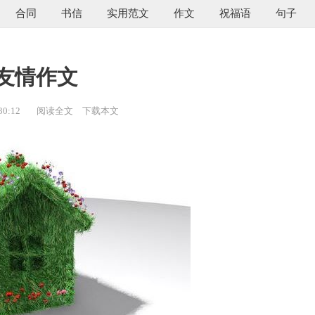
合同
书信
实用范文
作文
祝福语
句子
友情作文
30:12
阅读全文
下载本文