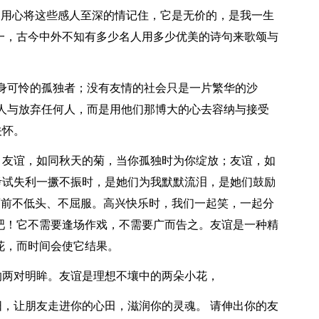
。用心将这些感人至深的情记住，它是无价的，是我一生
一，古今中外不知有多少名人用多少优美的诗句来歌颂与
身可怜的孤独者；没有友情的社会只是一片繁华的沙
人与放弃任何人，而是用他们那博大的心去容纳与接受
关怀。
；友谊，如同秋天的菊，当你孤独时为你绽放；友谊，如
考试失利一撅不振时，是她们为我默默流泪，是她们鼓励
面前不低头、不屈服。高兴快乐时，我们一起笑，一起分
吧！它不需要逢场作戏，不需要广而告之。友谊是一种精
花，而时间会使它结果。
的两对明眸。友谊是理想不壤中的两朵小花，
，让朋友走进你的心田，滋润你的灵魂。 请伸出你的友