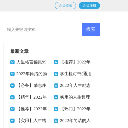
会员登录
会员注册
最新文章
人生格言锦集99
【推荐】2022年
条
2022年简洁的励
人生格言座右铭49
学生检讨书(通用
志座右铭合集68条
【必备】励志座
条
15篇)
2022年人生励志
右铭合集64句
【精华】2022年
座右铭汇编79句
实用的人生哲理
人生哲理格言摘录
【推荐】2022年
格言合集35条
【热门】2022年
58句
人生哲理格言合集
【实用】人生格
人生格言座右铭合集
2022年简洁的人