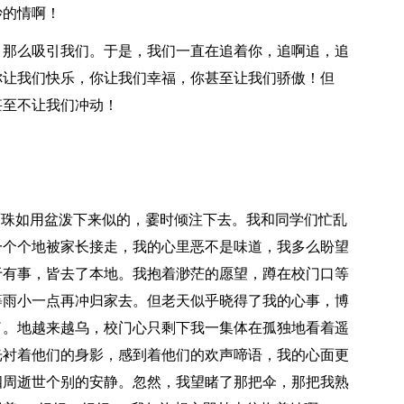
妙的情啊！
，那么吸引我们。于是，我们一直在追着你，追啊追，追
你让我们快乐，你让我们幸福，你甚至让我们骄傲！但
甚至不让我们冲动！
雨珠如用盆泼下来似的，霎时倾注下去。我和同学们忙乱
一个个地被家长接走，我的心里恶不是味道，我多么盼望
于有事，皆去了本地。我抱着渺茫的愿望，蹲在校门口等
等雨小一点再冲归家去。但老天似乎晓得了我的心事，博
了。地越来越乌，校门心只剩下我一集体在孤独地看着遥
光衬着他们的身影，感到着他们的欢声啼语，我的心面更
四周逝世个别的安静。忽然，我望睹了那把伞，那把我熟