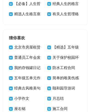
39句
言警句汇总99条
【必备】人生哲
68条
生感悟格言29句
经典人生的格言
理格言摘录74条
精选人生格言座
汇编59句
有关人生哲理格
右铭集锦66句
言锦集35句
猜你喜欢
北京市房屋租赁
【精选】五年级
合同15篇
普通员工年会发
单元作文锦集九篇
关于保护校园环
言稿11篇
我的存钱罐日记
境的建议书三篇
防水工程合同
五年级五单元作
简单的唯美伤感
文300字汇编6篇
经典古风唯美句
句子汇编59条
颐和园导游词
子摘录86条
小学作文
【精】
月总结
座右铭
施工合同