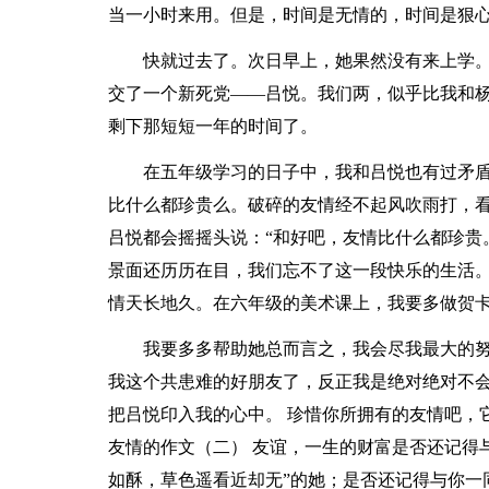
当一小时来用。但是，时间是无情的，时间是狠
快就过去了。次日早上，她果然没有来上学
交了一个新死党——吕悦。我们两，似乎比我和
剩下那短短一年的时间了。
在五年级学习的日子中，我和吕悦也有过矛
比什么都珍贵么。破碎的友情经不起风吹雨打，
吕悦都会摇摇头说：“和好吧，友情比什么都珍贵
景面还历历在目，我们忘不了这一段快乐的生活
情天长地久。在六年级的美术课上，我要多做贺
我要多多帮助她总而言之，我会尽我最大的努
我这个共患难的好朋友了，反正我是绝对绝对不
把吕悦印入我的心中。 珍惜你所拥有的友情吧，
友情的作文（二） 友谊，一生的财富是否还记得
如酥，草色遥看近却无”的她；是否还记得与你一