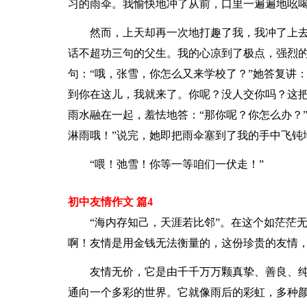
习的雨伞。我愉快地冲了从前，口里一遍遍地吆喝
然而，上天却再一次地打趣了我，我冲了上
话不超功三句的父生。我的心凉到了极点，强烈
句：“哦，张雪，你怎么又来学校了？”她答复讲
到你在这儿，我就来了。你呢？没人交你吗？这把
雨水融在一起，羞怯地答：“那你呢？你怎么办？
淋雨哦！”说完，她即把雨伞塞到了我的手中飞钝
“喂！弛雪！你等一等咱们一伏走！”
初中友情作文 篇4
“海内存知己，天涯若比邻”。在这个如茫茫
啊！友情是用金钱无法衡量的，这份珍贵的友情
友情无价，它是由千千万万颗真挚、善良、
通向一个多彩的世界。它就像雨后的彩虹，多种