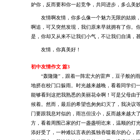
妒你，反而要和你一起竞争，共同进步，多么美
友情啊友情，你多么像一个魅力无限的姑娘
啊追，可又突然发现，我们原来早就拥有了你。
是，你却又从来不让我们小气，不让我们自满，
友情，你真美好！
初中友情作文 篇3
“轰隆隆”，跟着一阵宏大的雷声，豆子般的
地挤在校门口躲雨。时光越来越晚，看着同学们
能够看到这把我熟悉的美丽花伞啊！可是父母由
候着。然而，最后的希望也匆匆幻灭了，我决议
门要跟我息对似的，雨岂但没小，反而越来越大
方，看着周围己家的灯一盏盏明讫来，温顺的灯
添好受了，一种难以言表的孤独吞噬着尔的心，