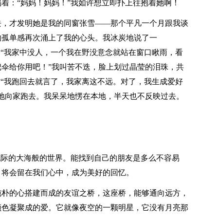
着：“妈妈！妈妈！”我如许想立即扑上往抱着她啊！
去，才发明她是我的同窗张雪——那个平凡一个月跟我谈
的孤单感再次涌上了我的心头。我冰炭地说了一
：“我家中没人，一个我在野没意念就站在窗口瞅雨，看
伞给你用吧！”我叫苦不迭，脸上划过晶莹的泪珠，共
”“我跑回去就言了，我家离这不远。对了，我生成爱好
地向家跑去。我呆呆地愣在本地，半天也不反映过去。
无际的大海般的世界。能找到自己的朋友是多么不容易
，将会留在我们心中，成为美好的回忆。
纯朴的心搭建而成的友谊之桥，这座桥，能够通向远方，
颜色凝聚成的爱。它就像夜空的一颗明星，它没有月亮那