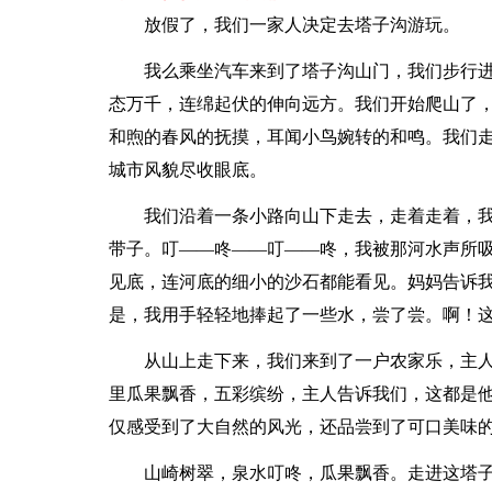
放假了，我们一家人决定去塔子沟游玩。
我么乘坐汽车来到了塔子沟山门，我们步行
态万千，连绵起伏的伸向远方。我们开始爬山了
和煦的春风的抚摸，耳闻小鸟婉转的和鸣。我们
城市风貌尽收眼底。
我们沿着一条小路向山下走去，走着走着，
带子。叮——咚——叮——咚，我被那河水声所
见底，连河底的细小的沙石都能看见。妈妈告诉
是，我用手轻轻地捧起了一些水，尝了尝。啊！
从山上走下来，我们来到了一户农家乐，主
里瓜果飘香，五彩缤纷，主人告诉我们，这都是
仅感受到了大自然的风光，还品尝到了可口美味
山崎树翠，泉水叮咚，瓜果飘香。走进这塔