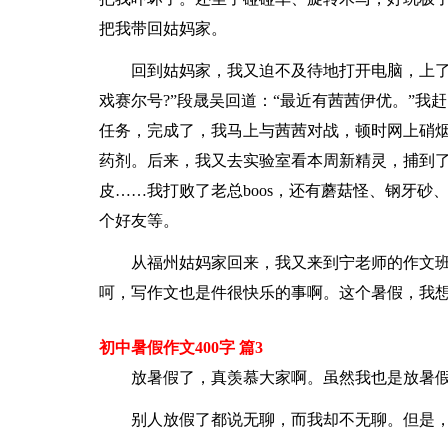
把我带回姑妈家。
回到姑妈家，我又迫不及待地打开电脑，上了
戏赛尔号?”段晟吴回道：“最近有茜茜伊优。”
任务，完成了，我马上与茜茜对战，顿时网上硝烟
药剂。后来，我又去实验室看本周新精灵，捕到
皮……我打败了老总boos，还有蘑菇怪、钢牙砂、
个好友等。
从福州姑妈家回来，我又来到宁老师的作文
呵，写作文也是件很快乐的事啊。这个暑假，我想
初中暑假作文400字 篇3
放暑假了，真羡慕大家啊。虽然我也是放暑
别人放假了都说无聊，而我却不无聊。但是