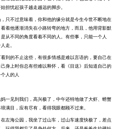
开始担忧起孩子越走越远的脚步。
场，只不过意味着，你和他的缘分就是今生今世不断地在
，看着他逐渐消失在小路转弯的地方，而且，他用背影默
，是从不同的角度看着不同的人。有些事，只能一个人
个人走。
下看到的不止这些，有很多情感是难以言语的，要自己在
自己身上时你总有些难以释怀，看《目送》后知道自己的
一个人的人
姑妈一见到我们，高兴极了，中午还特地做了大虾、螃蟹
琳琅满目，应有尽有，看得我眼都顾不过来。
，在左海公园，我坐了过山车，过山车速度快极了，差点
了，玩得我都忘了是身处何方。后来，还是爸爸生拉硬扯