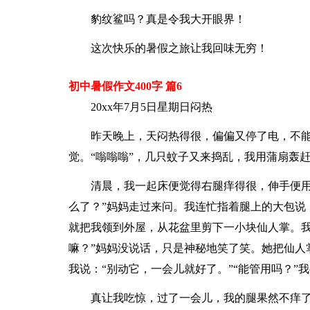
豹纹鲨吗？真是令我大开眼界！
这次快乐的暑假之旅让我回味无穷！
初中暑假作文400字 篇6
20xx年7月5日星期日闷热
昨天晚上，天闷热得很，偏偏又停了电，不
觉。“嗡嗡嗡”，几只蚊子又来捣乱，我用蒲扇轰
清晨，我一起床便觉得右腿痒得很，伸手便用
么了？”妈妈走过来问。我连忙指着腿上的大包说
就把我领到外屋，从花盆里剪下一小块仙人掌。我
嘛？”妈妈没说话，只是神秘地笑了笑。她把仙人
我说：“别动它，一会儿就好了。”“能管用吗？”
真让我吃惊，过了一会儿，我的腿果然不痒