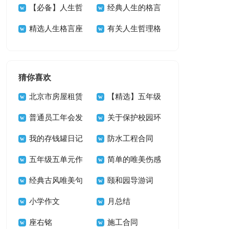
39句
言警句汇总99条
【必备】人生哲
68条
生感悟格言29句
经典人生的格言
理格言摘录74条
精选人生格言座
汇编59句
有关人生哲理格
右铭集锦66句
言锦集35句
猜你喜欢
北京市房屋租赁
【精选】五年级
合同15篇
普通员工年会发
单元作文锦集九篇
关于保护校园环
言稿11篇
我的存钱罐日记
境的建议书三篇
防水工程合同
五年级五单元作
简单的唯美伤感
文300字汇编6篇
经典古风唯美句
句子汇编59条
颐和园导游词
子摘录86条
小学作文
【精】
月总结
座右铭
施工合同