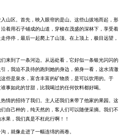
进入山区。首先，映入眼帘的是山。这些山拔地而起，形
，沿着用石子铺成的山道，穿梭在茂盛的深林下，享受着
走走停停，最后一起爬上了山顶。在上顶上，极目远望，
我们来到了一条河边。从远处看，它好似一条银光闪闪的
吸引，我迫不及待的跑到她的身边，俯身一看，这水清澈
我这些是泉水，富含丰富的矿物质，是可以饮用的。于
这谁事如此的甘甜，比我喝过的任何饮料都好喝。
人热情的招待了我们。主人还我们来带了他家的果园。这
他们自己种的，纯天然的，客人们可以随便采摘。我们不
的水果，我们真是不枉此行啊！！
子沟，就像走进了一幅连绵的画卷。