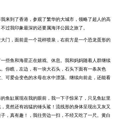
年我来到了香港，参观了繁华的大城市，领略了超人的高
.. 不过我印象最深的还要属海洋公园之旅了。
进大门，面前是一个花样喷泉，右前方是一个恐龙蛋形的
有一些鱼和海星正在嬉戏、休息。我和妈妈随着人群继续
儿。你瞧，左边，有一块大石头，石头下面有一条灰色
软、可爱会变色的水母在水中漂荡。继续向前走，还能看
形的鱼缸展现在我的眼前，我一下子惊呆了，只见鱼缸里
瞧，竟然还有凶猛的锤头鲨！流线形的身体呈现出又灰又
锤子，真有趣！，我往旁边一扫，不经又吃了一尺。黄白