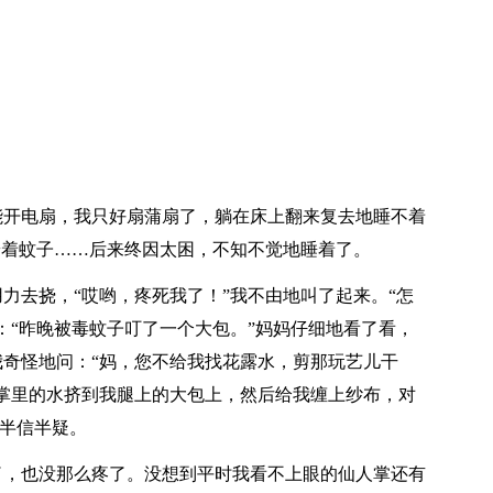
能开电扇，我只好扇蒲扇了，躺在床上翻来复去地睡不着
赶着蚊子……后来终因太困，不知不觉地睡着了。
力去挠，“哎哟，疼死我了！”我不由地叫了起来。“怎
：“昨晚被毒蚊子叮了一个大包。”妈妈仔细地看了看，
奇怪地问：“妈，您不给我找花露水，剪那玩艺儿干
掌里的水挤到我腿上的大包上，然后给我缠上纱布，对
我半信半疑。
了，也没那么疼了。没想到平时我看不上眼的仙人掌还有