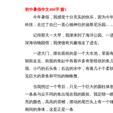
初中暑假作文400字 篇5
今年暑假，我感觉十分充实的快乐，因为今
科技，去过了自已一直心驰神往的迪斯尼乐园... .
记得那天一大早，我便来到了海洋公园。一
深海动物园馆，我便饶有兴趣地走了进去。
一进大门，摆在面前的是一个大水池，里面
朝前走去。前面的鱼缸中有着许多奇形怪状的鱼
我、小巧的石头鱼；右边的水中，有着几十个柔
见巨大的章鱼和可怕的蜘蛛蟹。
当我拐过一个弯后，只见一个巨大的圆柱体
一条条与众不同的鱼出现在我的眼前。我定睛一
亮的颜色，高高的背鳍，摆动的尾巴头上有一个
相间的身体，这是正是一条