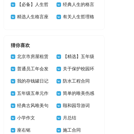
39句
言警句汇总99条
【必备】人生哲
68条
生感悟格言29句
经典人生的格言
理格言摘录74条
精选人生格言座
汇编59句
有关人生哲理格
右铭集锦66句
言锦集35句
猜你喜欢
北京市房屋租赁
【精选】五年级
合同15篇
普通员工年会发
单元作文锦集九篇
关于保护校园环
言稿11篇
我的存钱罐日记
境的建议书三篇
防水工程合同
五年级五单元作
简单的唯美伤感
文300字汇编6篇
经典古风唯美句
句子汇编59条
颐和园导游词
子摘录86条
小学作文
【精】
月总结
座右铭
施工合同