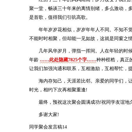
聚一堂，畅谈三十年来的离情别绪，多么激动，多
是首歌，值得我们引吭高歌。
年年岁岁花相似，岁岁年年人不同。不知不
不能时时相聚，但却能一见如故，这就是同窗之
几年风华岁月，弹指一挥间。人在年轻的时
年龄
……此处隐藏7825个字……
种种桎梏，真正
让我们加强沟通和联系，互相激励，互相帮忙，提
海内存知己，天涯若比邻。亲爱的同学们，让
时光，相约下次再相聚重逢!
最终，预祝这次聚会圆满成功!祝同学友谊地
多谢大家!
同学聚会发言稿14