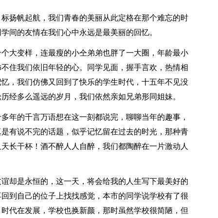
目标扬帆起航，我们青春的美丽从此定格在那个难忘的时
同学间的友情在我们心中永远是最美丽的回忆。
个个大变样，连最瘦的小仝弟弟也胖了一大圈，年龄最小
饰不住我们依旧年轻的心。同学见面，握手言欢，热情相
记忆，我们仿佛又回到了快乐的学生时代，十五年不见没
论历经多么遥远的岁月，我们依然亲如兄弟形同姐妹。
十多年的千言万语想在这一刻都说完，聊聊当年的趣事，
真是有说不完的话题，似乎记忆留在过去的时光，那种青
久天长干杯！酒不醉人人自醉，我们都陶醉在一片激动人
友谊却是永恒的，这一天，将会给我的人生写下最美好的
再回到自己的位子上找找感觉，本市的同学说学校有了很
。时代在发展，学校也换新颜，那时虽然学校很简陋，但