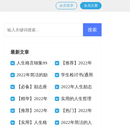
会员登录
会员注册
最新文章
人生格言锦集99
【推荐】2022年
条
2022年简洁的励
人生格言座右铭49
学生检讨书(通用
志座右铭合集68条
【必备】励志座
条
15篇)
2022年人生励志
右铭合集64句
【精华】2022年
座右铭汇编79句
实用的人生哲理
人生哲理格言摘录
【推荐】2022年
格言合集35条
【热门】2022年
58句
人生哲理格言合集
【实用】人生格
人生格言座右铭合集
2022年简洁的人