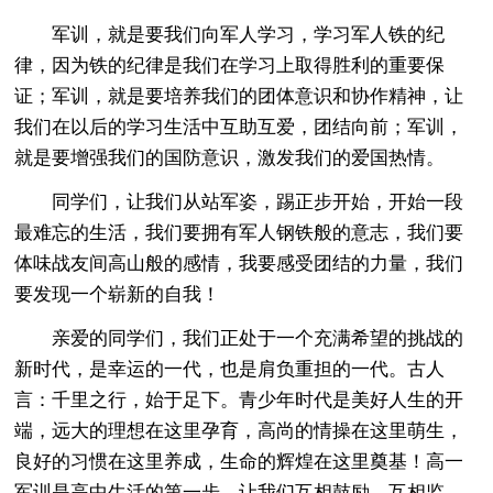
军训，就是要我们向军人学习，学习军人铁的纪
律，因为铁的纪律是我们在学习上取得胜利的重要保
证；军训，就是要培养我们的团体意识和协作精神，让
我们在以后的学习生活中互助互爱，团结向前；军训，
就是要增强我们的国防意识，激发我们的爱国热情。
同学们，让我们从站军姿，踢正步开始，开始一段
最难忘的生活，我们要拥有军人钢铁般的意志，我们要
体味战友间高山般的感情，我要感受团结的力量，我们
要发现一个崭新的自我！
亲爱的同学们，我们正处于一个充满希望的挑战的
新时代，是幸运的一代，也是肩负重担的一代。古人
言：千里之行，始于足下。青少年时代是美好人生的开
端，远大的理想在这里孕育，高尚的情操在这里萌生，
良好的习惯在这里养成，生命的辉煌在这里奠基！高一
军训是高中生活的第一步，让我们互相鼓励，互相监