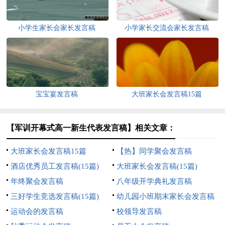
小学生家长会家长发言稿
小学家长交流会家长发言稿
宝宝宴发言稿
大班家长会发言稿15篇
【军训开幕式高一新生代表发言稿】相关文章：
大班家长会发言稿15篇
【热】同学聚会发言稿
酒店优秀员工发言稿(15篇)
大班家长会发言稿(15篇)
年终聚会发言稿
八年级开学典礼发言稿
三好学生竞选发言稿(15篇)
幼儿园小班期末家长会发言稿
运动会的发言稿
校领导发言稿