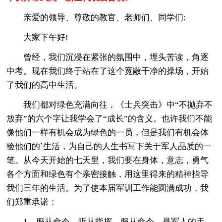
亲爱的领导、尊敬的教官、老师们、同学们:
大家下午好!
曾经，我们沉浸在紧张的氛围中，埋头苦读，角逐
中考。现在我们终于站在了这个宽敞干净的操场，开始
了我们的高中生活。
我们都对绿色充满向往，《士兵突击》中“不抛弃不
放弃”的六个字让我学会了“成长”的含义。也许我们不能
像他们一样有机会成为绿色的一员，但是我们有机会体
验他们的`生活，为自己的人生书写下关于军人品质的一
笔。从今天开始的七天里，我们要在身体，意志，勇气
各个方面和绿色有个亲密接触，用这里得来的精神指导
我们三年的生活。为了使本届军训工作能圆满成功，我
们郑重承诺：
1、服从命令，听从指挥。服从命令，是军人的天