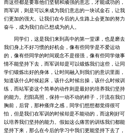
而这些都是要靠他们坚韧和顽强的意志，才能成功的，
而军训，则是可以来成为我们意志的一块试金石，让我
们更加的强大。让我们在今后的人生路上会更加的努力
奋斗，成为我们自己想成为的人。
同学们，这是我们来到高中的第一堂课，也是磨去
我们身上不好习惯的好机会，像有些同学是不爱运动
的，像有些同学的时间观念不是很强，像有些同学做事
情不能坚持下去，而军训却是可以锻炼我们这些，让同
学们锻炼出好的身体，让时间融入到我们的意识里面，
知道该什么时候起床，该什么时候出操，该什么时候训
练，而站军姿这个简单的动作则是最好的培养我们坚持
的能力。烈阳高照，保持一动不动的样子，汗流在我们
胸前，后背，那种瘙痒之感，同学们想想都觉得很可
怕，但是我们在军训的时候却是不能动的，而这刚好可
以培养我们坚持的能力。假如这么痛苦的训练我们都能
坚持下来，那么在今后的学习中我们更能坚持下去了，