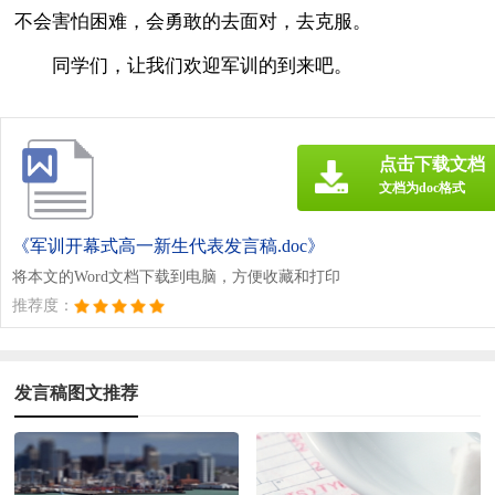
不会害怕困难，会勇敢的去面对，去克服。
同学们，让我们欢迎军训的到来吧。
点击下载文档
文档为doc格式
《军训开幕式高一新生代表发言稿.doc》
将本文的Word文档下载到电脑，方便收藏和打印
推荐度：
发言稿图文推荐