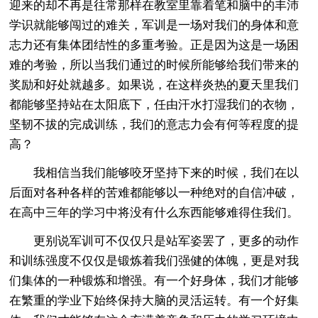
迎来的却不再是往常那样在教室里靠着笔和脑中的丰沛
学识就能够闯过的难关，军训是一场对我们的身体和意
志力还有集体团结性的多重考验。正是因为这是一场困
难的考验，所以当我们通过的时候所能够给我们带来的
奖励和好处就越多。如果说，在这样炎热的夏天里我们
都能够坚持站在太阳底下，任由汗水打湿我们的衣物，
坚韧不拔的完成训练，我们的意志力会有何等程度的提
高？
我相信当我们能够咬牙坚持下来的时候，我们在以
后面对各种各样的苦难都能够以一种绝对的自信冲破，
在高中三年的学习中将没有什么东西能够难得住我们。
更别说军训可不仅仅只是站军姿罢了，更多的动作
和训练强度不仅仅是锻炼着我们强健的体魄，更是对我
们集体的一种锻炼和增强。有一个好身体，我们才能够
在繁重的学业下始终保持大脑的灵活运转。有一个好集