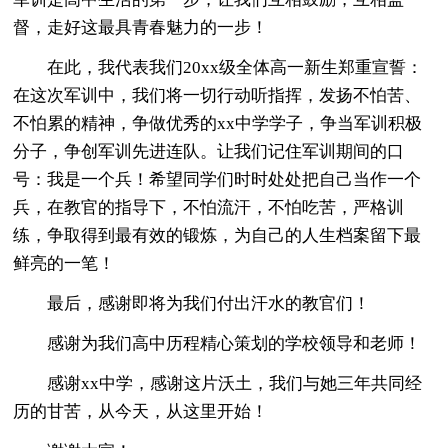
督，走好这最具青春魅力的一步！
在此，我代表我们20xx级全体高一新生郑重宣誓：
在这次军训中，我们将一切行动听指挥，发扬不怕苦、
不怕累的精神，争做优秀的xx中学学子，争当军训积极
分子，争创军训先进连队。让我们记住军训期间的口
号：我是一个兵！希望同学们时时处处把自己当作一个
兵，在教官的指导下，不怕流汗，不怕吃苦，严格训
练，争取得到最有效的锻炼，为自己的人生档案留下最
鲜亮的一笔！
最后，感谢即将为我们付出汗水的教官们！
感谢为我们高中历程精心策划的学校领导和老师！
感谢xx中学，感谢这片沃土，我们与她三年共同经
历的甘苦，从今天，从这里开始！