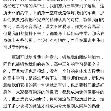
名经过了中考的高中生，我们努力三年来到了这里，这
所美丽的高中，上的第一堂课便是锻炼我们的军训，那
我们就要抱着把它完成的精神认真的对待。就像我们的
学习，单词不容易记，课文不容易读，作文不容易写，
但是我们都坚持下来了，都能考上我们xx中学。那么在
身体上有些劳累，也没什么可怕的，而且在军训中我们
可以学到很多。
军训可以培养我们的意志，锻炼我们团结的能力，
同样也能锻炼我们的身体，高中三年的学习是很辛苦
的，而且知识也是很难，没有一个好的身体来支撑我们
的高中学习，是很难坚持下去，而老师们知道，所以特
意给我们安排的第一堂课就是军训，也是要我们锻炼好
身体。大家都有崇拜的偶像吧，都想成为像偶像那样的
人，但是想要成为他们，你可知道他们经历过什么，走
过了多少坎坷的路途才能成为今天被别人崇拜的偶像，