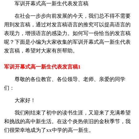
军训开幕式高一新生代表发言稿
在社会一步步向前发展的今天，我们总不得不需要
用到发言稿，通过对发言稿语言的推究可以提高语言的
表现力，增强语言的感染力。如何写一份恰当的发言稿
呢？下面是小编为大家收集的军训开幕式高一新生代表
发言稿，希望对大家有所帮助。
军训开幕式高一新生代表发言稿1
尊敬的各位教官、各位领导、老师、亲爱的同学
们：
大家好！
我们刚结束了初中的读书生涯，又迎来了充满希望
和挑战的高中新生活。在这个炎热依旧的金秋季节，我
们很荣幸地成为了xx中学的高一新生。