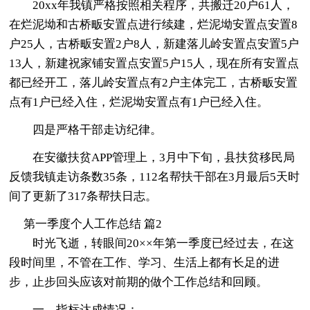
20xx年我镇严格按照相关程序，共搬迁20户61人，
在烂泥坳和古桥畈安置点进行续建，烂泥坳安置点安置8
户25人，古桥畈安置2户8人，新建落儿岭安置点安置5户
13人，新建祝家铺安置点安置5户15人，现在所有安置点
都已经开工，落儿岭安置点有2户主体完工，古桥畈安置
点有1户已经入住，烂泥坳安置点有1户已经入住。
四是严格干部走访纪律。
在安徽扶贫APP管理上，3月中下旬，县扶贫移民局
反馈我镇走访条数35条，112名帮扶干部在3月最后5天时
间了更新了317条帮扶日志。
第一季度个人工作总结 篇2
时光飞逝，转眼间20××年第一季度已经过去，在这
段时间里，不管在工作、学习、生活上都有长足的进
步，止步回头应该对前期的做个工作总结和回顾。
一、指标达成情况：