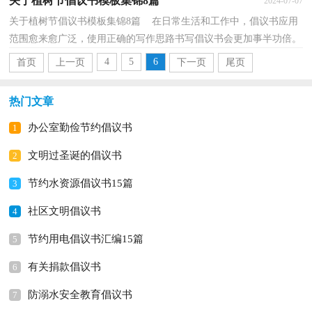
关于植树节倡议书模板集锦8篇
2024-07-07
关于植树节倡议书模板集锦8篇 在日常生活和工作中，倡议书应用
范围愈来愈广泛，使用正确的写作思路书写倡议书会更加事半功倍。
倡议书的注意事项有许多，你确定会写吗？以下是小...
4
5
6
首页
上一页
下一页
尾页
热门文章
办公室勤俭节约倡议书
1
文明过圣诞的倡议书
2
节约水资源倡议书15篇
3
社区文明倡议书
4
节约用电倡议书汇编15篇
5
有关捐款倡议书
6
防溺水安全教育倡议书
7