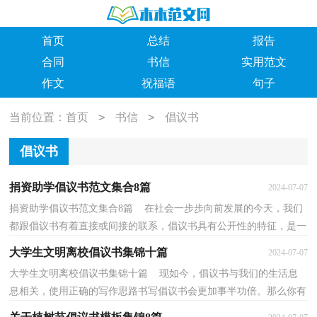
首页
总结
报告
合同
书信
实用范文
作文
祝福语
句子
>
>
当前位置：
首页
书信
倡议书
倡议书
捐资助学倡议书范文集合8篇
2024-07-07
捐资助学倡议书范文集合8篇 在社会一步步向前发展的今天，我们
都跟倡议书有着直接或间接的联系，倡议书具有公开性的特征，是一
种广而告之的书信。但是你知道怎样才能写的好吗？...
大学生文明离校倡议书集锦十篇
2024-07-07
大学生文明离校倡议书集锦十篇 现如今，倡议书与我们的生活息
息相关，使用正确的写作思路书写倡议书会更加事半功倍。那么你有
了解过倡议书吗？以下是小编为大家收集的大学生文...