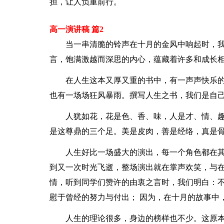
担，让人负重前行。
高一演讲稿 篇2
当一串清脆的铃声在十月的金风中响起时，
言，饱满激越而深思的内心，蕴藏着许多和成长
在人生这本又厚又重的书中，有一声声快乐
也有一场场狂风暴雨。撰写人生之书，我们是自
人犹如花，花是色、香、味，人是才、情、
是这尊鼎的三个足。美是皮肉，善是经络，真是
人生好比一场盛大的演出，每一个角色都在
到又一次时光飞逝，整场演出就在掌声欢笑，与
情，听到同学们赞许的由衷之言时，我们明白：
慰于曾经的努力与付出； 因为，在十月的故事中
人生的理论很多，身边的榜样也不少。这原