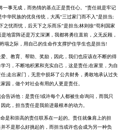
将一事无成，而热情的基点正是责任心。”责任就是牢记
中华民族的优良传统，大禹“三过家门而不入”是担当;
天下之忧而忧，后天下之乐而乐”是担当;林则徐“苟利国家
前面是地雷阵还是万丈深渊，我都将勇往直前，义无反顾，
楼坍塌之际，用自己的生命作支撑护住学生也是担当!
关爱、教育、帮助、奖励，因此，我们也应该在不断的得
学习，不断地积累和充实自己，这是责任;在家里，为自
任;走出家门，无意中损坏了公共财务，勇敢地承认过失
卫家园，做个对社会有用的人更是责任。
会告诉他：是责任!或许每个人都被生命询问，而我只
，因此，担当责任是我前进最根本的动力。
生命是和崇高的责任联系在一起的。责任就像肩上的担
任并不是那么好挑起的，而担当或许也会成为另一种负