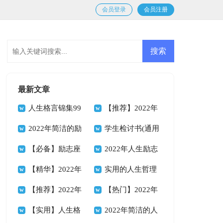
会员登录
会员注册
最新文章
人生格言锦集99
【推荐】2022年
条
2022年简洁的励
人生格言座右铭49
学生检讨书(通用
志座右铭合集68条
【必备】励志座
条
15篇)
2022年人生励志
右铭合集64句
【精华】2022年
座右铭汇编79句
实用的人生哲理
人生哲理格言摘录
【推荐】2022年
格言合集35条
【热门】2022年
58句
人生哲理格言合集
【实用】人生格
人生格言座右铭合集
2022年简洁的人