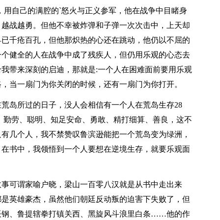
，用自己的满腔的`怒火与正义参军，他在战争中目睹身
，越战越勇。但他不幸被炸弹和子弹一次次击中，上天却
早已千疮百孔，但他那炽热的心还在跳动，他仍以不屈的
一个健全的人在战争中成了残疾人，但仍用乐观的心态去
我带来深刻的启迪，那就是:一个人在困难面前要用乐观
路，当一扇门为你关闭的时候，还有一扇门为你打开。
荒岛所过的日子，没人会相信有一个人在荒岛生存28
、勤劳、聪明、知足安命、勇敢、精打细算、善良，这不
只有几个人，我不禁赞叹鲁滨逊能把一个荒岛变为绿洲，
。在书中，我领悟到一个人要想在逆境生存，就要乐观面
故事可谓家喻户晓，梁山一百零八汉就是从书中走出来
都是英雄豪杰，虽然他们朝廷反动叛的迫害下失败了，但
辰钢、鲁提辖拳打镇关西、黑旋风斗浪里白条……他的作