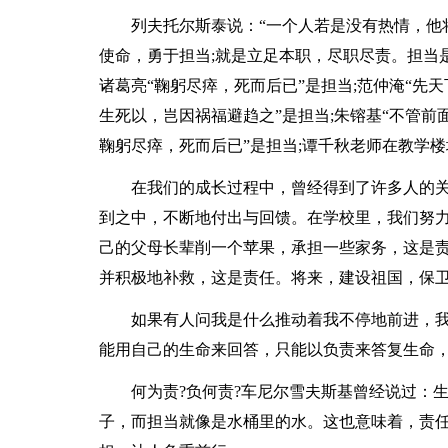
列夫托尔斯泰说：“一个人若是没有热情，他
使命，勇于担当;就是立足本职，尽职尽责。担当是
诸葛亮“鞠躬尽瘁，死而后已”是担当;范仲淹“先
生死以，岂因祸福避趋之”是担当;朱镕基“不管
鞠躬尽瘁，死而后已”是担当;谭千秋老师在教学
在我们的成长过程中，曾经得到了许多人的
到之中，不断地付出与回馈。在学校里，我们努力
己的父母长辈削一个苹果，承担一些家务，这是责
并积极地补救，这是责任。将来，建设祖国，保
如果有人问我是什么推动着我不停地前进，我
能用自己的生命来回答，只能以负责来答复生命
何为责?负何责?车尼尔雪夫斯基曾经说过：
子，而担当就像是水桶里的水。这也意味着，责