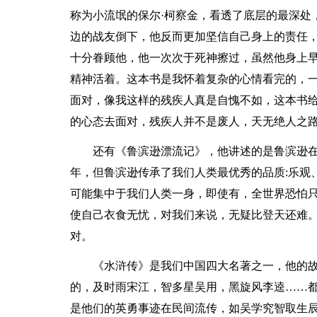
称为小流氓的保尔·柯察金，看透了底层的最深处
边的战友倒下，他反而更加坚信自己身上的责任
十分眷顾他，他一次次于死神擦过，虽然他身上
精神活着。这本书是我怀着复杂的心情看完的，
面对，像我这样的残疾人真是自愧不如，这本书给
的心态去面对，残疾人并不是废人，天无绝人之
还有《鲁滨逊漂流记》，他讲述的是鲁滨逊在
年，但鲁滨逊传承了我们人类最优秀的品质:乐观
可能集中于我们人类一身，即使有，全世界恐怕
使自己衣食无忧，对我们来说，无疑比登天还难
对。
《水浒传》是我们中国四大名著之一，他的
的，及时雨宋江，智多星吴用，黑旋风李逵……
是他们的英勇事迹在民间流传，如吴学究智取生