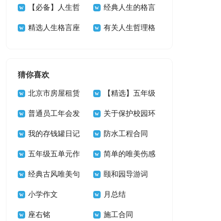
39句
言警句汇总99条
【必备】人生哲
68条
生感悟格言29句
经典人生的格言
理格言摘录74条
精选人生格言座
汇编59句
有关人生哲理格
右铭集锦66句
言锦集35句
猜你喜欢
北京市房屋租赁
【精选】五年级
合同15篇
普通员工年会发
单元作文锦集九篇
关于保护校园环
言稿11篇
我的存钱罐日记
境的建议书三篇
防水工程合同
五年级五单元作
简单的唯美伤感
文300字汇编6篇
经典古风唯美句
句子汇编59条
颐和园导游词
子摘录86条
小学作文
【精】
月总结
座右铭
施工合同