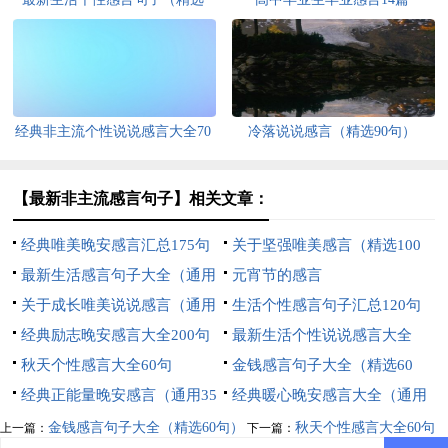
200句）
经典非主流个性说说感言大全70
冷落说说感言（精选90句）
句精选
【最新非主流感言句子】相关文章：
经典唯美晚安感言汇总175句
关于坚强唯美感言（精选100
精选
最新生活感言句子大全（通用
句）
元宵节的感言
110句）
关于成长唯美说说感言（通用
生活个性感言句子汇总120句
70句）
经典励志晚安感言大全200句
最新生活个性说说感言大全
精选
秋天个性感言大全60句
（通用90句）
金钱感言句子大全（精选60
经典正能量晚安感言（通用35
句）
经典暖心晚安感言大全（通用
句）
200句）
金钱感言句子大全（精选60句）
秋天个性感言大全60句
上一篇：
下一篇：