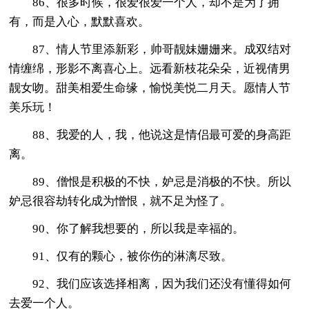
86、很多时候，很爱很爱一个人，却不是为了拥
有，而是入心，默默喜欢。
87、情人节里添新彩，帅哥靓妹姗姗来。成双结对
情缠绵，形影不离喜心上。远看新枝花朵朵，近视倩男
靓女吻。甜美相爱生命缘，愉悦美悦二月天。愿情人节
美乐玩！
88、我爱的人，我，他说这是情侣最可爱的身高距
离。
89、僧恨是积极的不快，妒忌是消极的不快。所以
妒忌很容劫转化成为憎恨，就不足为怪了。
90、你了解我想要的，所以我是幸福的。
91、仅有的颗心，被你伤的淋漓尽致。
92、我们应该选择相离，因为我们还没有懂得如何
去爱一个人。